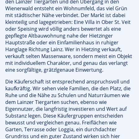
den Lainzer Tiergarten und den Übergang in den
Wienerwald entsteht ein Wohnumfeld, das viel Grün
mit städtischer Nähe verbindet. Der Markt ist dabei
kleinteilig und lagegetrieben: Eine Villa in Ober St. Veit
oder Speising wird völlig anders bewertet als eine
gepflegte Altbauwohnung nahe der Hietzinger
Hauptstraße oder ein Einfamilienhaus in ruhiger
Hanglage Richtung Lainz. Wer in Hietzing verkauft,
verkauft selten Massenware, sondern meist ein Objekt
mit individuellem Charakter, und genau das verlangt
eine sorgfältige, grätzlgenaue Einwertung.
Die Käuferschaft ist entsprechend anspruchsvoll und
kaufkräftig. Wir sehen viele Familien, die den Platz, die
Ruhe und die Nähe zu Schulen und Naturräumen wie
dem Lainzer Tiergarten suchen, ebenso wie
Eigennutzer, die langfristig investieren und Wert auf
Substanz legen. Diese Käufergruppen entscheiden
bewusst und vergleichen genau. Freiflächen wie
Garten, Terrasse oder Loggia, ein durchdachter
Grundriss und ein guter Zustand wirken sich hier