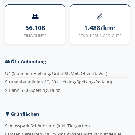
👥
📏
56.108
1.488/km²
EINWOHNER
BEVÖLKERUNGSDICHTE
🚋 Öffi-Anbindung
U4 (Stationen Hietzing, Unter St. Veit, Ober St. Veit)
Straßenbahnlinien 10, 60 (Hietzing-Speising-Rodaun)
S-Bahn S80 (Speising, Lainz)
🌳 Grünflächen
Schlosspark Schönbrunn (inkl. Tiergarten)
Lainzer Tiergarten (ca. 25 km², größtes Naturschutzgebiet