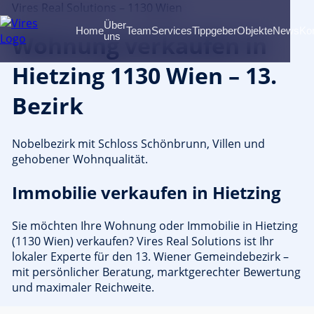
Vires Real Solutions – 1130 Wien
Über
Home
Team
Services
Tippgeber
Objekte
News
Ko
Wohnung verkaufen in
uns
Hietzing 1130 Wien – 13.
Bezirk
Nobelbezirk mit Schloss Schönbrunn, Villen und
gehobener Wohnqualität.
Immobilie verkaufen in Hietzing
Sie möchten Ihre Wohnung oder Immobilie in Hietzing
(1130 Wien) verkaufen? Vires Real Solutions ist Ihr
lokaler Experte für den 13. Wiener Gemeindebezirk –
mit persönlicher Beratung, marktgerechter Bewertung
und maximaler Reichweite.