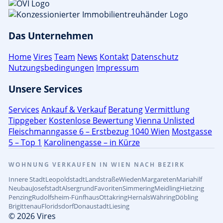
Das Unternehmen
Home
Vires
Team
News
Kontakt
Datenschutz
Nutzungsbedingungen
Impressum
Unsere Services
Services
Ankauf & Verkauf
Beratung
Vermittlung
Tippgeber
Kostenlose Bewertung
Vienna Unlisted
Fleischmanngasse 6 – Erstbezug 1040 Wien
Mostgasse
5 – Top 1
Karolinengasse – in Kürze
WOHNUNG VERKAUFEN IN WIEN NACH BEZIRK
Innere Stadt
Leopoldstadt
Landstraße
Wieden
Margareten
Mariahilf
Neubau
Josefstadt
Alsergrund
Favoriten
Simmering
Meidling
Hietzing
Penzing
Rudolfsheim-Fünfhaus
Ottakring
Hernals
Währing
Döbling
Brigittenau
Floridsdorf
Donaustadt
Liesing
© 2026 Vires