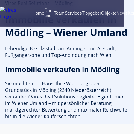
Vires Real Solutions – Mödling
Über
Home
Team
Services
Tippgeber
Objekte
News
Ko
Immobilie verkaufen in
uns
Mödling – Wiener Umland
Lebendige Bezirksstadt am Anninger mit Altstadt,
Fußgängerzone und Top-Anbindung nach Wien.
Immobilie verkaufen in Mödling
Sie möchten Ihr Haus, Ihre Wohnung oder Ihr
Grundstück in Mödling (2340 Niederösterreich)
verkaufen? Vires Real Solutions begleitet Eigentümer
im Wiener Umland – mit persönlicher Beratung,
marktgerechter Bewertung und maximaler Reichweite
bis in die Wiener Käuferschichten.